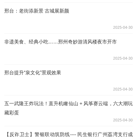
邢台：老街添新景 古城展新颜
2025-04-30
非遗美食、经典小吃……邢州奇妙游清风楼夜市开市
2025-04-30
邢台提升“泉文化”景观效果
2025-04-30
五一武隆王炸玩法！直升机瞰仙山 + 风筝赛云端，六大潮玩
藏彩蛋
2025-04-30
【反诈卫士】警银联动筑防线---- 民生银行广州荔湾支行成